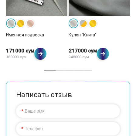
Именная подвеска
Кулон "Книга"
Ку
171000 сум
217000 сум
2
189000 сум
248000 сум
Написать отзыв
Ваше имя
Телефон