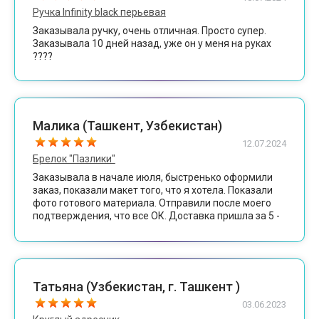
Ручка Infinity black перьевая
Заказывала ручку, очень отличная. Просто супер.
Заказывала 10 дней назад, уже он у меня на руках
????
Малика (Ташкент, Узбекистан)
12.07.2024
Брелок "Пазлики"
Заказывала в начале июля, быстренько оформили
заказ, показали макет того, что я хотела. Показали
фото готового материала. Отправили после моего
подтверждения, что все ОК. Доставка пришла за 5 -
7 дней. И знаете что? Это ооооочень мило, оочень
качественно и оооочень круто! Спасибо команде
engrave. Останусь клиентом, это точно!
Татьяна (Узбекистан, г. Ташкент )
03.06.2023