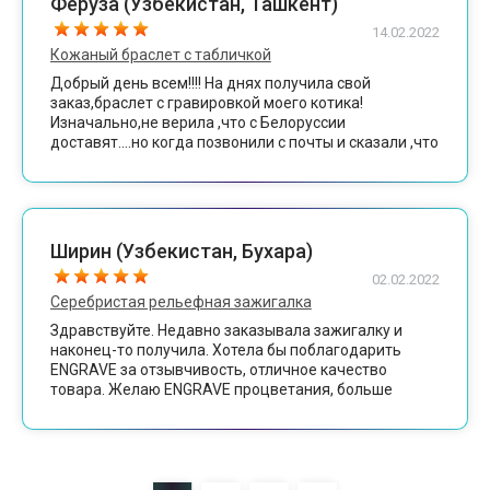
Феруза (Узбекистан, Ташкент)
14.02.2022
Кожаный браслет с табличкой
Добрый день всем!!!! На днях получила свой
заказ,браслет с гравировкой моего котика!
Изначально,не верила ,что с Белоруссии
доставят....но когда позвонили с почты и сказали ,что
пришёл ваш заказ....я летела туда! Сразу открыла
и.....сказать просто спасибо это мало...говорю вам
Огромное спасибо!!!! Искренне рада !!!! Удачи вам в
вашей работе!!!! Спасибо,ребята????????????
Ширин (Узбекистан, Бухара)
02.02.2022
Серебристая рельефная зажигалка
Здравствуйте. Недавно заказывала зажигалку и
наконец-то получила. Хотела бы поблагодарить
ENGRAVE за отзывчивость, отличное качество
товара. Желаю ENGRAVE процветания, больше
прибыли и успехов в будущем.