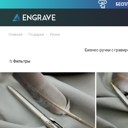
БЕСПЛ
Главная
Подарки
Ручки
Бизнес-ручки с гравир
Фильтры
Сбросить
Шаг
2.
Выберите
цвет