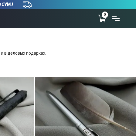
 СУМ.!
0
 и в деловых подарках.