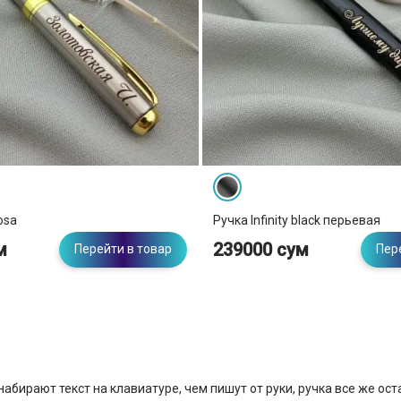
osa
Ручка Infinity black перьевая
м
239000 сум
Перейти в товар
Пер
 набирают текст на клавиатуре, чем пишут от руки, ручка все же 