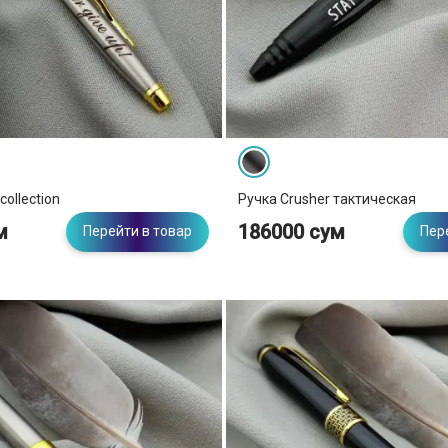
collection
Ручка Crusher тактическая
м
186000 сум
Перейти в товар
Пер