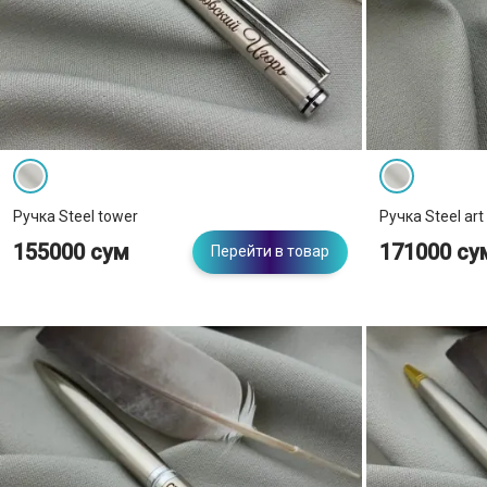
Серебристый
Черный
Тип
Шариковая
Перьевая
Ручка Steel tower
Ручка Steel art 
155000 сум
171000 су
Перейти в товар