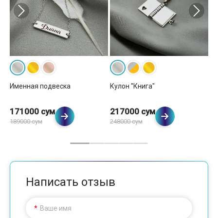
Именная подвеска
Кулон "Книга"
Ку
171000 сум
217000 сум
2
189000 сум
248000 сум
Написать отзыв
Ваше имя