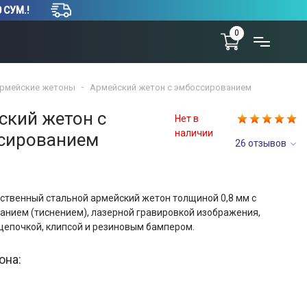
 СУМ.!
0
рмейские жетоны
Армейский жетон с эмбоссированием
ский жетон с
Нет в
наличии
сированием
26 отзывов
ственный стальной армейский жетон толщиной 0,8 мм с
анием (тиснением), лазерной гравировкой изображения,
цепочкой, клипсой и резиновым бампером.
она: