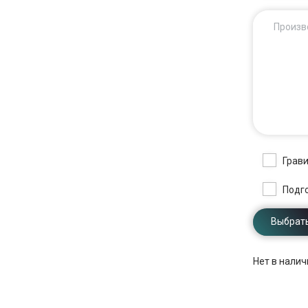
Произв
Грави
Подг
Выбрать
Нет в налич