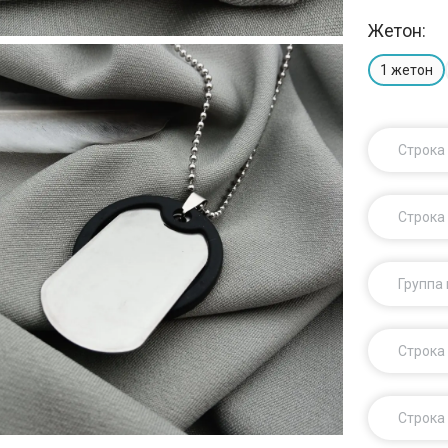
Жетон:
1 жетон
Строка
Строка
Группа
Строка
Строка