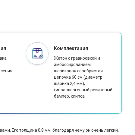
ния
Комплектация
вка,
Жетон с гравировкой и
эмбоссированием,
есения
шариковая серебристая
цепочка 60 см (диаметр
шарика 2,4 мм),
гипоаллергенный резиновый
бампер, клипса
и. Его толщина 0,8 мм, благодаря чему он очень легкий,