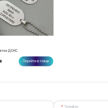
етон ДСНС
м
Перейти в товар
Телефон