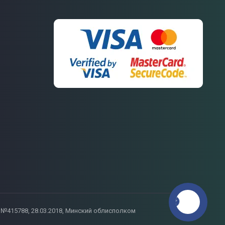
Связаться
с нами
ия №415788, 28.03.2018, Минский облисполком