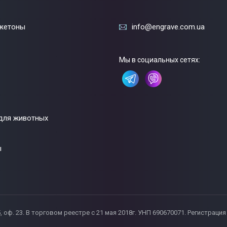
жетоны
info@engrave.com.ua
Мы в социальных сетях:
для животных
ы
55, оф. 23. В торговом реестре с 21 мая 2018г. УНП 690670071. Регистрац