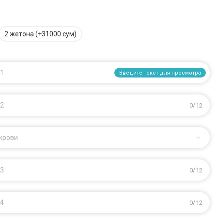
2 жетона (+31000 сум)
/
 1
0
12
Введите текст для просмотра
/
 2
0
12
 крови
/
 3
0
12
/
 4
0
12