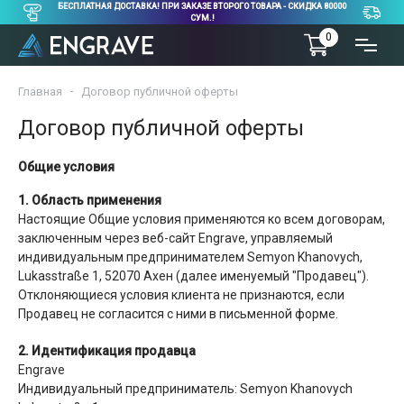
БЕСПЛАТНАЯ ДОСТАВКА! ПРИ ЗАКАЗЕ ВТОРОГО ТОВАРА - СКИДКА 80000
СУМ.!
0
Главная
Договор публичной оферты
Договор публичной оферты
Общие условия
1. Область применения
Настоящие Общие условия применяются ко всем договорам,
заключенным через веб-сайт Engrave, управляемый
индивидуальным предпринимателем Semyon Khanovych,
Lukasstraße 1, 52070 Ахен (далее именуемый "Продавец").
Отклоняющиеся условия клиента не признаются, если
Продавец не согласится с ними в письменной форме.
2. Идентификация продавца
Engrave
Индивидуальный предприниматель: Semyon Khanovych