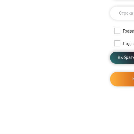
Строка
Грави
Подг
Выбрать