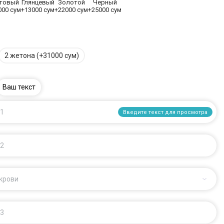
товый
Глянцевый
Золотой
Черный
000 сум
+13000 сум
+22000 сум
+25000 сум
2 жетона (+31000 сум)
Ваш текст
 1
Введите текст для просмотра
 2
 крови
 3