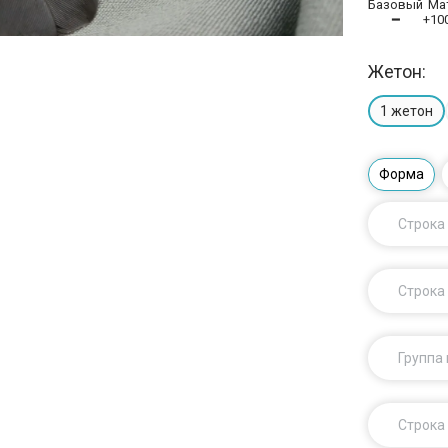
Базовый
Ма
━
+10
Жетон:
1 жетон
Форма
Строка
Строка
Группа
Строка