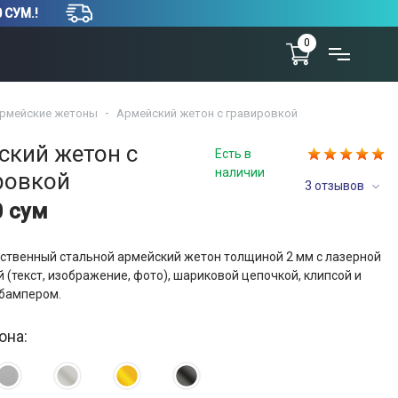
 СУМ.!
0
рмейские жетоны
Армейский жетон с гравировкой
ский жетон с
Есть в
наличии
ровкой
3 отзывов
0 сум
ственный стальной армейский жетон толщиной 2 мм с лазерной
 (текст, изображение, фото), шариковой цепочкой, клипсой и
бампером.
она: