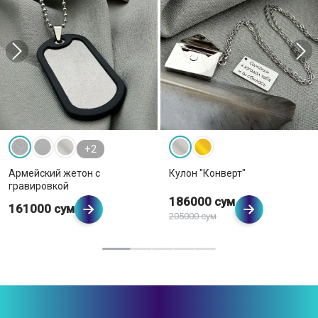
+2
Армейский жетон с
Кулон "Конверт"
гравировкой
186000 сум
161000 сум
205000 сум