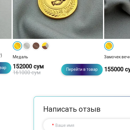
)
Медаль
Замочек веч
152000 сум
овар
155000 с
Перейти в товар
161000 сум
Написать отзыв
Ваше имя