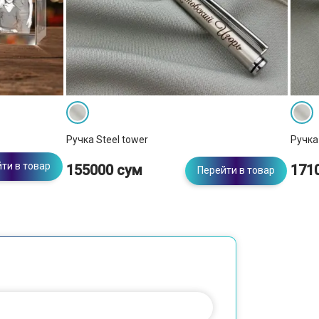
Ручка Steel tower
Ручка 
ти в товар
155000 сум
171
Перейти в товар