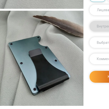
Лицева
Внутре
Выбрат
Комме