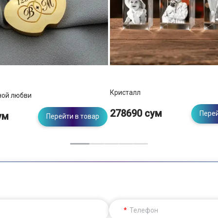
Кристалл
ной любви
278690 сум
Перей
ум
Перейти в товар
Телефон