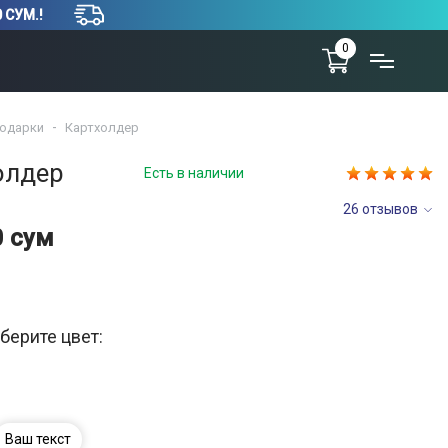
 СУМ.!
0
одарки
Картхолдер
олдер
Есть в наличии
26 отзывов
0 сум
берите цвет:
Ваш текст