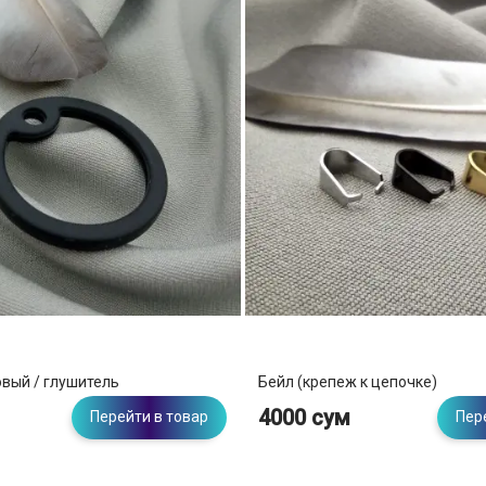
вый / глушитель
Бейл (крепеж к цепочке)
4000 сум
Перейти в товар
Пер