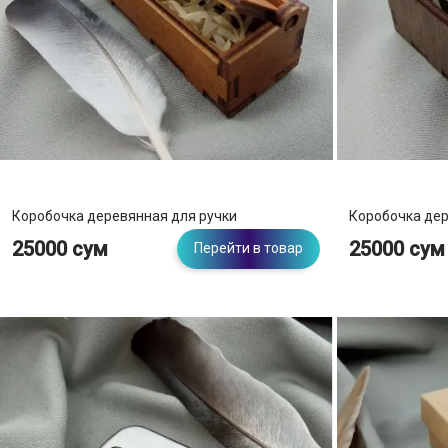
Золотой
Крафтовый
Розовый
Серебристый
Серебро S925
Коробочка деревянная для ручки
Коробочка де
Сине-желтый
25000 сум
25000 сум
Перейти в товар
Хаки
Черный
Бренд
Zippo