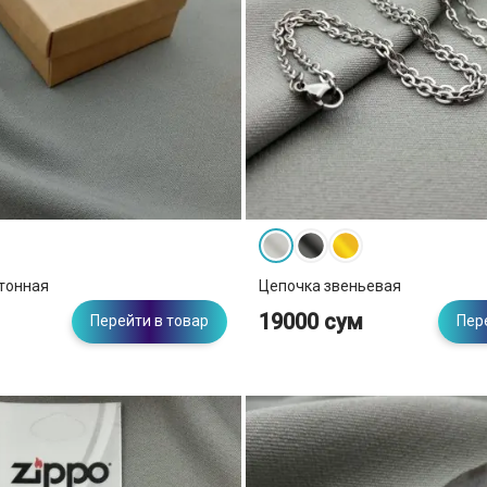
тонная
Цепочка звеньевая
19000 сум
Перейти в товар
Пер