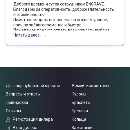
Доброго времени суток сотрудникам ENGRAVE.
Благодарю за оперативность, доброжелательность
и отзывчивость!
Памятная медаль выполнена на высшем уровне,
пришла заблаговременно и быстро.
Пожелание: предусмотреть возможность выбора
Читать далее...
ленточек для медалей, а так же подарочную
коробочку для них.
Успехов в работе, побольше заказов и будьте
здоровы!
Договор публичной оферты
Армейские жетоны
Вопросы и ответы
Кулоны
Гравировка
Браслеты
Отзывы
Брелоки
Регистрация дилера
Кольца
Вход дилера
Зажигалки