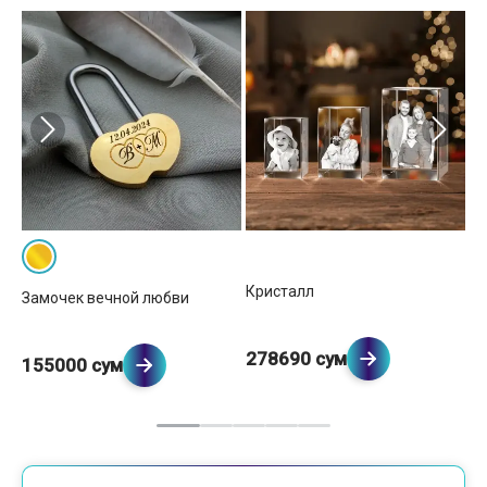
вка
Кристалл
Замочек вечной любви
Ру
278690 сум
155000 сум
1