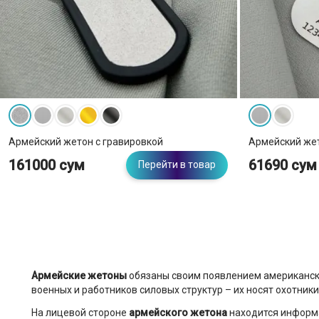
Стандарт ДСНС
Армейский жетон с гравировкой
Армейский же
161000 сум
61690 сум
Перейти в товар
Армейские жетоны
обязаны своим появлением американски
военных и работников силовых структур – их носят охотник
На лицевой стороне
армейского жетона
находится информа