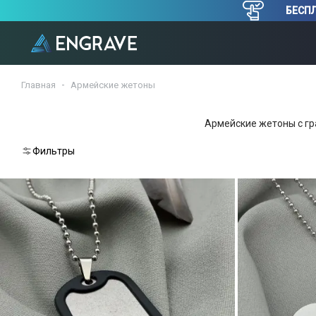
БЕСПЛ
Главная
Армейские жетоны
Армейские жетоны с гр
Фильтры
Сбросить
Выберите
подкатегорию
C лазерной гравировкой
C эмбоссированием (тиснением)