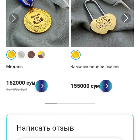
Кр
Медаль
Замочек вечной любви
152000 сум
2
155000 сум
161000 сум
Написать отзыв