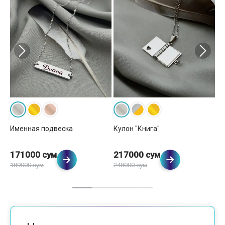
Именная подвеска
Кулон "Книга"
Ку
171000 сум
217000 сум
2
189000 сум
248000 сум