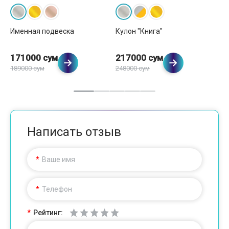
Именная подвеска
Кулон "Книга"
Ку
171000 сум
217000 сум
2
189000 сум
248000 сум
Написать отзыв
Ваше имя
Телефон
Рейтинг: