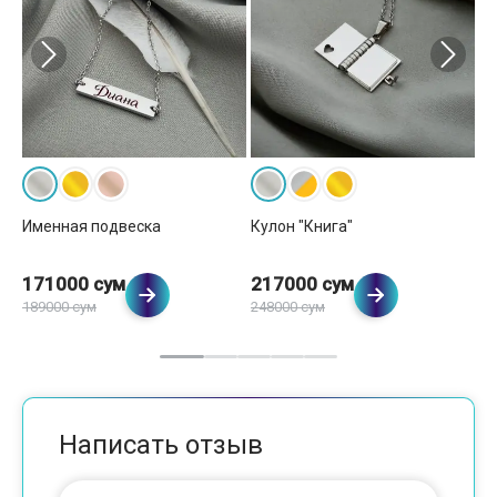
Именная подвеска
Кулон "Книга"
Ку
171000 сум
217000 сум
2
189000 сум
248000 сум
Написать отзыв