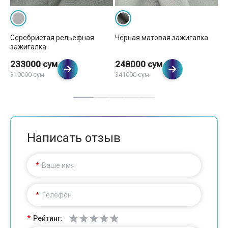
Серебристая рельефная
Чёрная матовая зажигалка
Зо
зажигалка
за
233000 сум
248000 сум
2
310000 сум
341000 сум
37
Написать отзыв
Ваше имя
Телефон
Рейтинг: