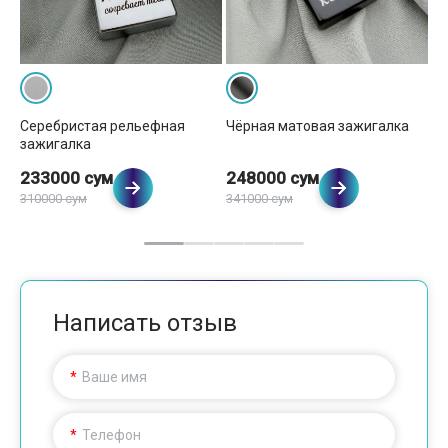
Серебристая рельефная
Чёрная матовая зажигалка
Зо
зажигалка
за
233000 сум
248000 сум
2
310000 сум
341000 сум
37
Написать отзыв
Ваше имя
Телефон