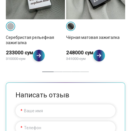
Серебристая рельефная
Чёрная матовая зажигалка
Зо
зажигалка
за
233000 сум
248000 сум
2
310000 сум
341000 сум
37
Написать отзыв
Ваше имя
Телефон