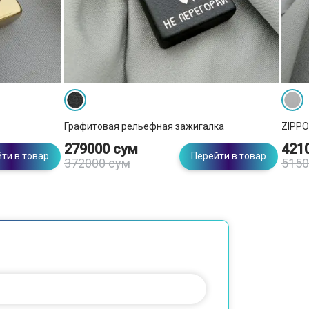
Графитовая рельефная зажигалка
ZIPPO
279000 сум
421
ти в товар
Перейти в товар
372000 сум
5150