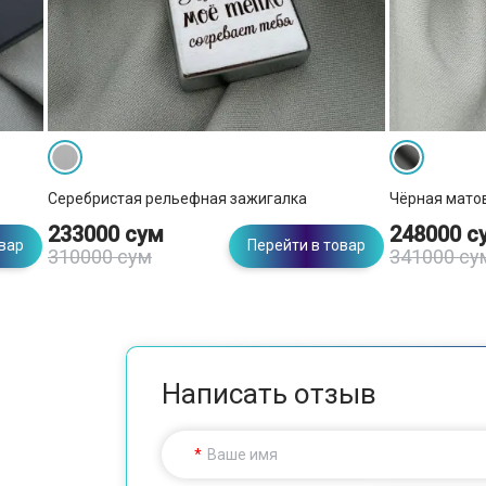
Серебристая рельефная зажигалка
Чёрная мато
233000 сум
248000 с
овар
Перейти в товар
310000 сум
341000 су
Написать отзыв
Ваше имя