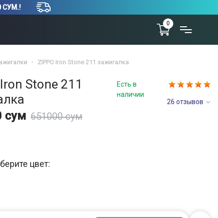
 СУМ.!
0
ажигалки
ZIPPO Iron Stone 211 зажигалка
Iron Stone 211
Есть в
наличии
алка
26 отзывов
0 сум
651000 сум
берите цвет: