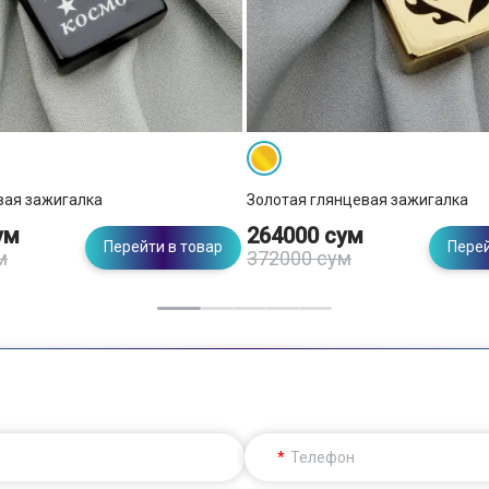
вая зажигалка
Золотая глянцевая зажигалка
ум
264000 сум
Перейти в товар
Перей
м
372000 сум
Телефон