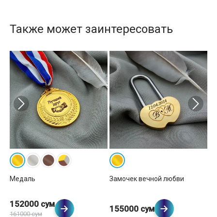
Также может заинтересовать
вка
Кр
Медаль
Замочек вечной любви
152000 сум
2
155000 сум
161000 сум