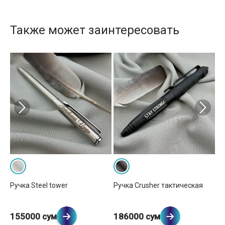
Также может заинтересовать
Ручка Steel tower
Ручка Crusher тактическая
Ру
155000 сум
186000 сум
1