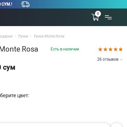
 СУМ.!
0
одарки
Ручки
Ручка Monte Rosa
 Monte Rosa
Есть в наличии
26 отзывов
0 сум
берите цвет: