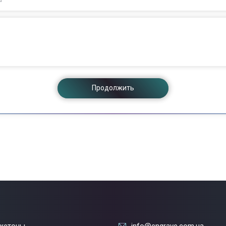
Продолжить
жетоны
info@engrave.com.ua