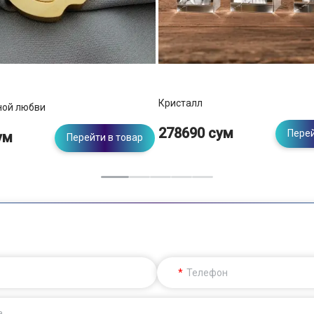
Кристалл
ной любви
278690 сум
Перей
ум
Перейти в товар
Телефон
а