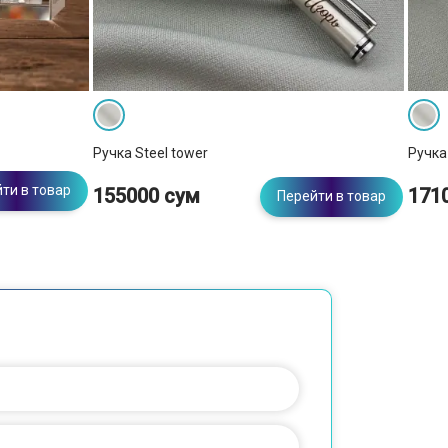
Ручка Steel tower
Ручка 
ти в товар
155000 сум
171
Перейти в товар