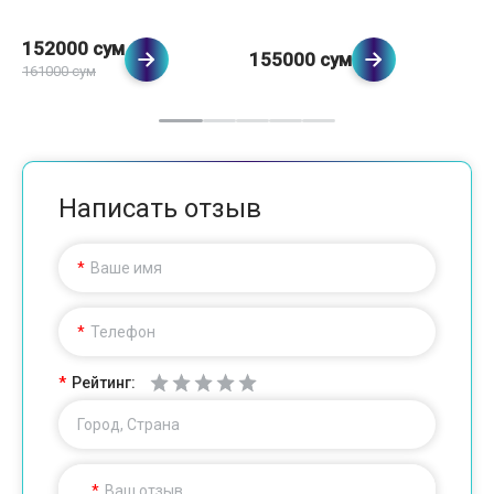
152000 сум
155000 сум
1
161000 сум
Написать отзыв
Ваше имя
Телефон
Рейтинг:
Город, Страна
Ваш отзыв