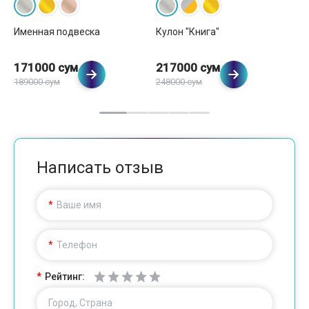
Именная подвеска
Кулон "Книга"
Ку
171000 сум
217000 сум
2
189000 сум
248000 сум
Написать отзыв
Ваше имя
Телефон
Рейтинг:
Город, Страна