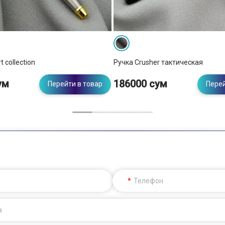
t collection
Ручка Crusher тактическая
ум
186000 сум
Перейти в товар
Перей
Телефон
а