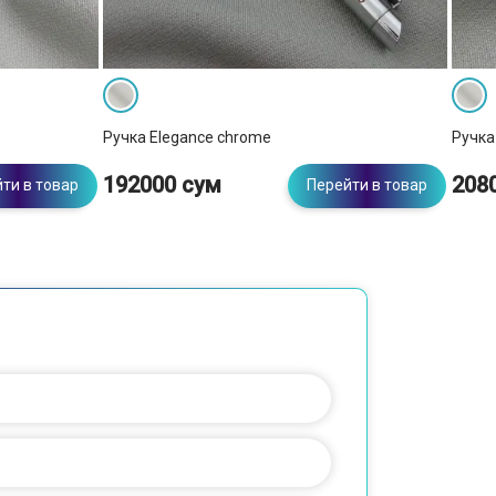
Ручка Elegance chrome
Ручка
192000 сум
208
ти в товар
Перейти в товар