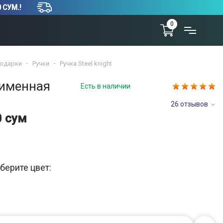
 СУМ.!
0
одарки
Ручки
Ручка Steel knight
 именная
Есть в наличии
26 отзывов
0 сум
берите цвет: