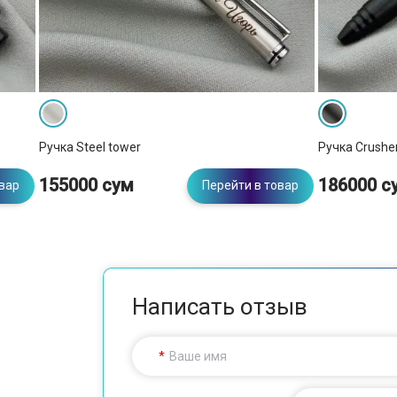
Ручка Steel tower
Ручка Crushe
155000 сум
186000 с
овар
Перейти в товар
Написать отзыв
Ваше имя