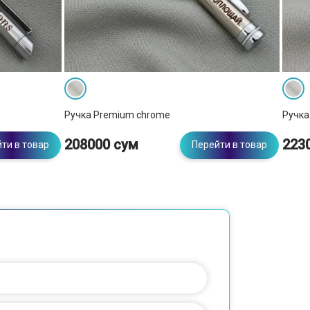
Ручка Premium chrome
Ручка
208000 сум
223
ти в товар
Перейти в товар