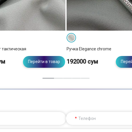
r тактическая
Ручка Elegance chrome
ум
192000 сум
Перейти в товар
Перей
Телефон