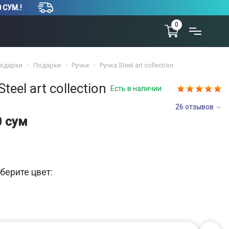
 СУМ.!
0
одарки
Подарки
Ручки
Ручка Steel art collection
teel art collection
Есть в наличии
26 отзывов
0 сум
берите цвет: