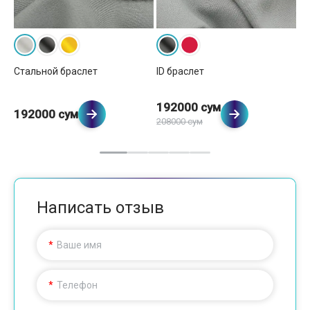
Стальной браслет
ID браслет
Ко
192000 сум
192000 сум
1
208000 сум
Написать отзыв
Ваше имя
Телефон