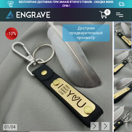
БЕСПЛАТНАЯ ДОСТАВКА! ПРИ ЗАКАЗЕ ВТОРОГО ТОВАРА - СКИДКА 80000
СУМ.!
0
Доступен
предварительный
-10%
просмотр
01
/
04