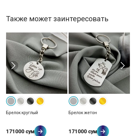
Также может заинтересовать
Брелок круглый
Брелок жетон
Бр
171000 сум
171000 сум
1