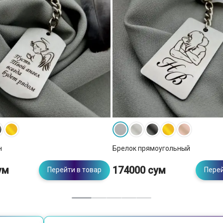
н
Брелок прямоугольный
ум
174000 сум
Перейти в товар
Перей