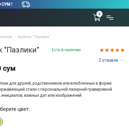
 СУМ.!
0
релоки
Брелок "Пазлики"
к "Пазлики"
Есть в наличии
2 отзывов
0 сум
локи для друзей, родственников или влюбленных в форме
нержавеющей стали с персональной лазерной гравировкой
, инициалов, важных дат или изображений.
берите цвет: