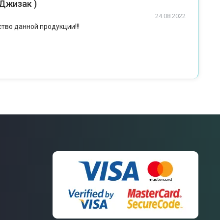
 Джизак )
24.08.2022
ство данной продукции!!!
Связаться
с нами