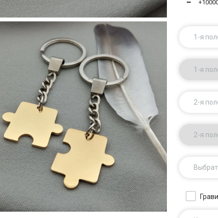
━
+1000
1-я по
1-я по
2-я по
2-я по
Выбрат
Грави