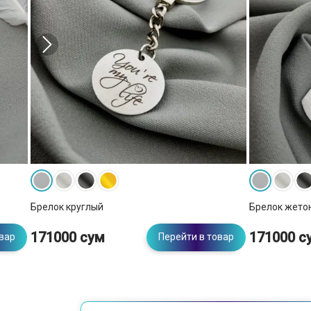
Брелок круглый
Брелок жето
171000 сум
171000 с
овар
Перейти в товар